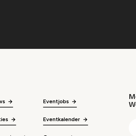
Me
ws
Eventjobs
W
gr
ies
Eventkalender
E
m