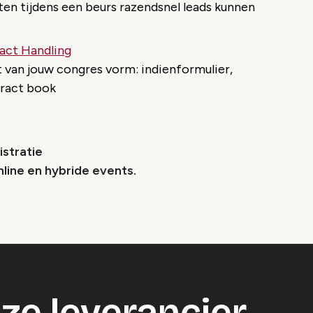
n tijdens een beurs razendsnel leads kunnen
act Handling
ct van jouw congres vorm: indienformulier,
tract book
istratie
online en hybride events.
ze leverancier