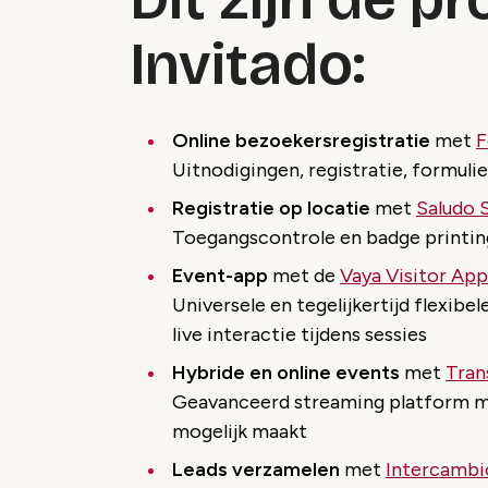
Invitado:
Online bezoekersregistratie
met
F
Uitnodigingen, registratie, formulier
Registratie op locatie
met
Saludo 
Toegangscontrole en badge printing
Event-app
met de
Vaya Visitor App
Universele en tegelijkertijd flexi
live interactie tijdens sessies
Hybride en online events
met
Tran
Geavanceerd streaming platform met
mogelijk maakt
Leads verzamelen
met
Intercambi