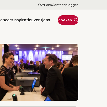
Over ons
Contact
Inloggen
lancers
Inspiratie
Eventjobs
Zoeken