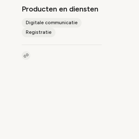
Producten en diensten
Digitale communicatie
Registratie
Kopieer link naar pagina
Link
In het kort
Online REGISTRATIE en
bezoekersregistratie & BADGING
op locatie
INTERACTIE voor live, hybride en