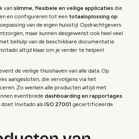
ik van
slimme, flexibele en veilige applicaties
die
ren en configureren tot een
totaaloplossing op
 toepassing van de eigen huisstijl. Opdrachtgevers
 ontzorgen, maar kunnen desgewenst ook heel veel
n met behulp van de beschikbare documentatie.
vitado altijd klaar om je verder te helpen!
 event de veilige thuishaven van alle data. Op
es aangesloten, die vervolgens via het
eren. Zo werken alle producten altijd met
kunnen eventbrede
dashboarding en rapportages
 doet Invitado als
ISO 27001
gecertificeerde
roducten van