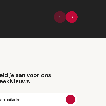
Volgende
Vorige
ld je aan voor ons
eekNieuws
oep
-
ailadres