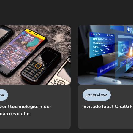
ew
Interview
eventtechnologie: meer
Invitado leest ChatGP
 dan revolutie