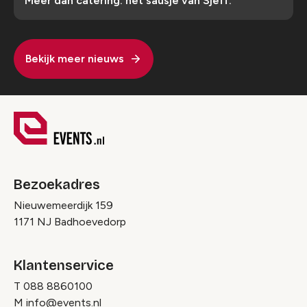
Meer dan catering: het sausje van Sjeff.
Bekijk meer nieuws
Bezoekadres
Nieuwemeerdijk 159
1171 NJ Badhoevedorp
Klantenservice
T
088 8860100
M
info@events.nl