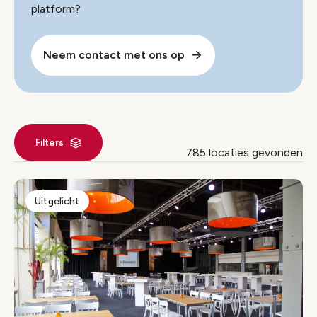
platform?
Neem contact met ons op
Filters
785 locaties gevonden
Locaties index
Uitgelicht