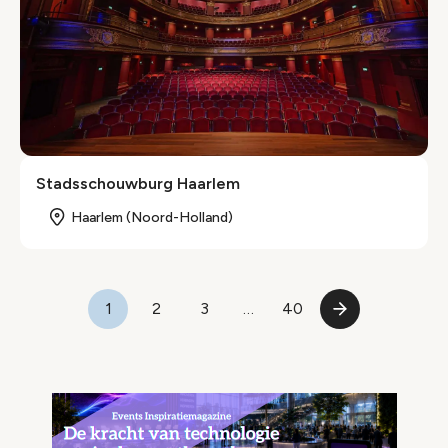
Stadsschouwburg Haarlem
Haarlem (Noord-Holland)
Paginering
1
2
3
…
40
Pagina
Pagina
Pagina
Laatste
Volgende
pagina
pagina