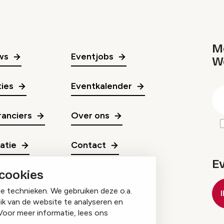
Me
ws
Eventjobs
W
gr
ies
Eventkalender
E
m
anciers
Over ons
ratie
Contact
E
 cookies
ge technieken. We gebruiken deze o.a.
ik van de website te analyseren en
Voor meer informatie, lees ons