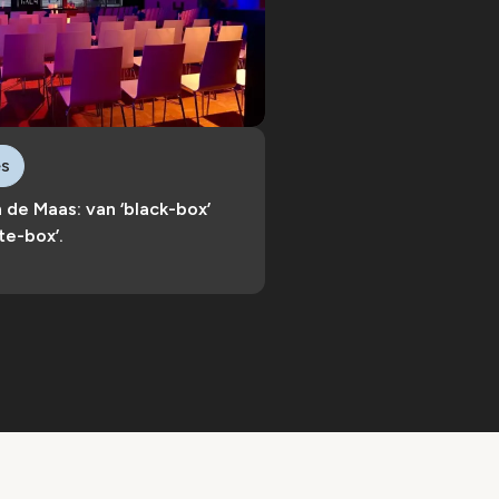
es
n de Maas: van ‘black-box’
te-box’.