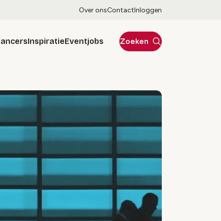
Over ons
Contact
Inloggen
lancers
Inspiratie
Eventjobs
Zoeken