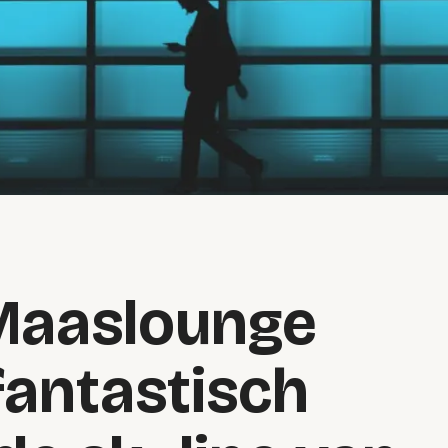
 Maaslounge
fantastisch