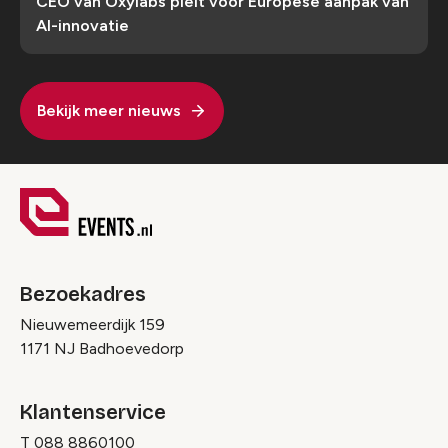
CEO van Oxylabs pleit voor Europese aanpak van
AI-innovatie
Bekijk meer nieuws
Bezoekadres
Nieuwemeerdijk 159
1171 NJ Badhoevedorp
Klantenservice
T
088 8860100