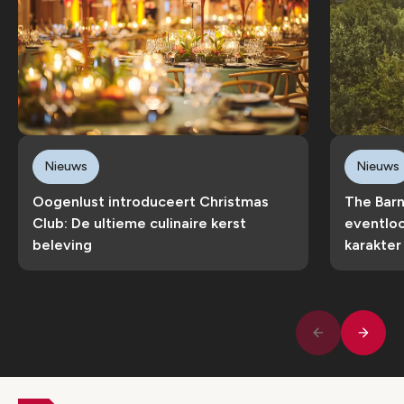
Nieuws
Nieuws
Oogenlust introduceert Christmas
The Barn
Club: De ultieme culinaire kerst
eventloc
beleving
karakter
Volge
Vorige