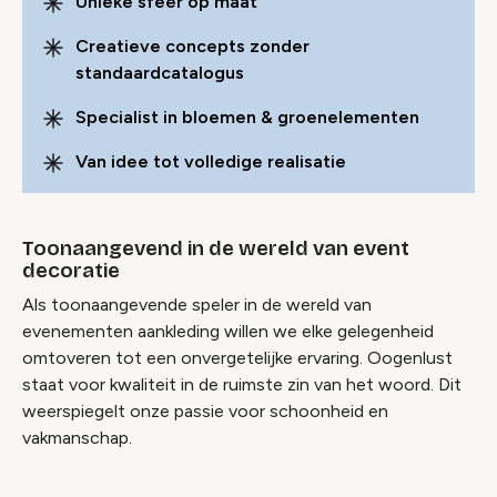
Unieke sfeer op maat
Creatieve concepts zonder
standaardcatalogus
Specialist in bloemen & groenelementen
Video geblokkeerd
Accepteer onze cookies om deze inhoud te
Van idee tot volledige realisatie
bekijken.
Toonaangevend in de wereld van event
decoratie
Wijzig cookie instellingen
Als toonaangevende speler in de wereld van
evenementen aankleding willen we elke gelegenheid
omtoveren tot een onvergetelijke ervaring. Oogenlust
staat voor kwaliteit in de ruimste zin van het woord. Dit
weerspiegelt onze passie voor schoonheid en
vakmanschap.