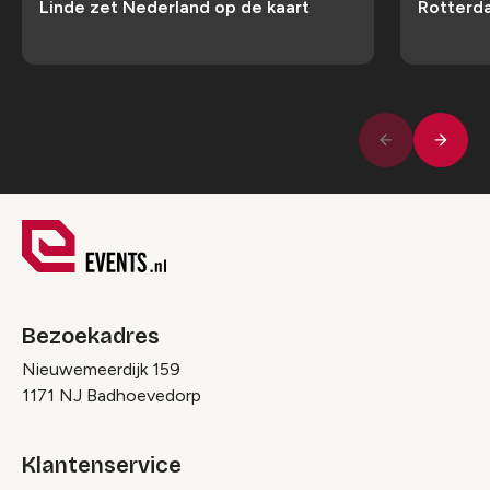
Linde zet Nederland op de kaart
Rotterd
Volge
Vorige
Bezoekadres
Nieuwemeerdijk 159
1171 NJ Badhoevedorp
Klantenservice