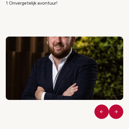
1 Onvergetelijk avontuur!
Vorige
Volge