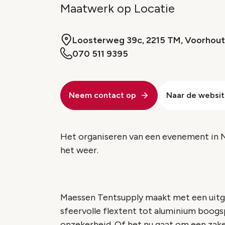
Maatwerk op Locatie
Loosterweg 39c, 2215 TM, Voorhout
070 511 9395
Neem contact op
Naar de websi
Het organiseren van een evenement in N
het weer.
Maessen Tentsupply maakt met een uitg
sfeervolle flextent tot aluminium boog
onzekerheid. Of het nu gaat om een zakel