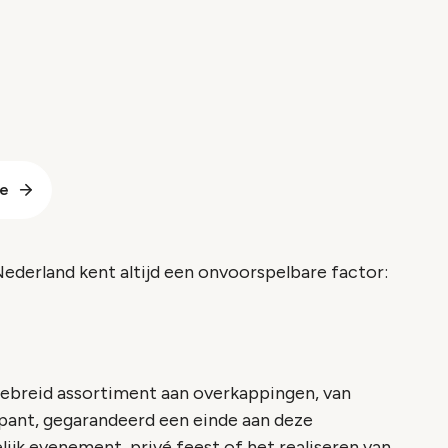
te
ederland kent altijd een onvoorspelbare factor:
ebreid assortiment aan overkappingen, van
spant, gegarandeerd een einde aan deze
ijk evenement, privé feest of het realiseren van