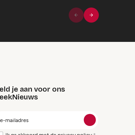
Volgende
Vorige
ld je aan voor ons
eekNieuws
oep
-
ailadres
Ik ga akkoord met de
privacy policy