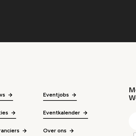
Me
ws
Eventjobs
W
gr
ies
Eventkalender
E
m
anciers
Over ons