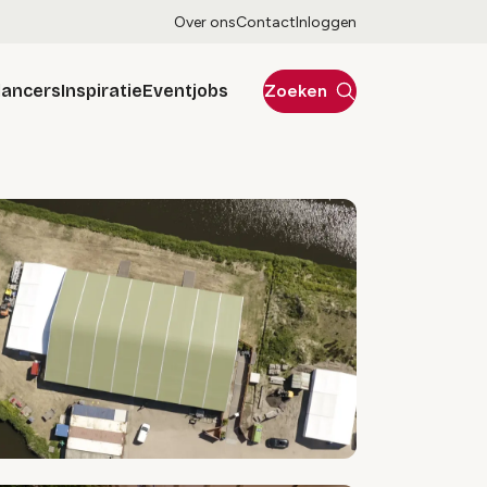
Over ons
Contact
Inloggen
lancers
Inspiratie
Eventjobs
Zoeken