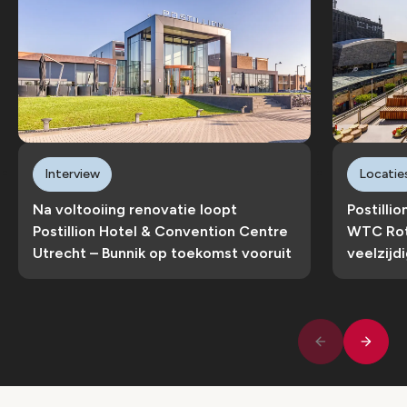
Interview
Locatie
Na voltooiing renovatie loopt
Postilli
Postillion Hotel & Convention Centre
WTC Rot
Utrecht – Bunnik op toekomst vooruit
veelzijd
Volge
Vorige