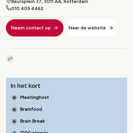
Beursplein 37, 3011 AA, Rotterdam
010 405 4462
Neem contact op
Naar de website
Kopieer link naar pagina
Link
In het kort
Meetinghost
Brainfood
Brain Break
1200 plenair