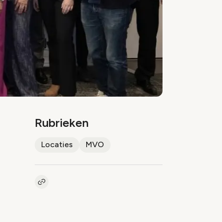
Rubrieken
Locaties
MVO
Kopieer link naar artikel
Link