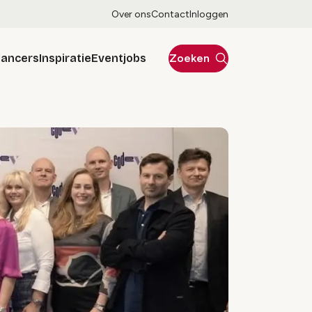
Over ons
Contact
Inloggen
lancers
Inspiratie
Eventjobs
Zoeken