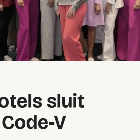
otels sluit
j Code-V