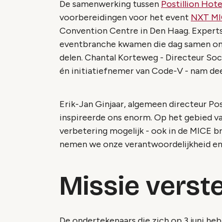
De samenwerking tussen
Postillion Hote
voorbereidingen voor het event
NXT M
Convention Centre in Den Haag. Experts 
eventbranche kwamen die dag samen om h
delen. Chantal Korteweg - Directeur Soc
én initiatiefnemer van Code-V - nam deel 
Erik-Jan Ginjaar, algemeen directeur Pos
inspireerde ons enorm. Op het gebied van 
verbetering mogelijk - ook in de MICE 
nemen we onze verantwoordelijkheid en w
Missie verst
De ondertekenaars die zich op 3 juni heb