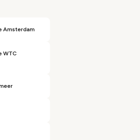
tre Amsterdam
re WTC
emeer