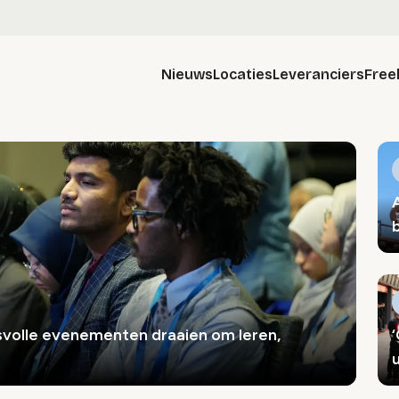
Nieuws
Locaties
Leveranciers
Free
volle evenementen draaien om leren,
u