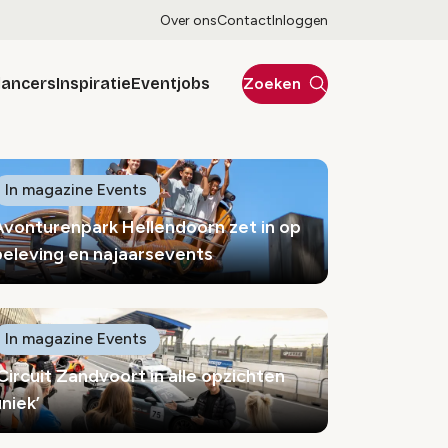
Over ons
Contact
Inloggen
lancers
Inspiratie
Eventjobs
Zoeken
In magazine Events
Avonturenpark Hellendoorn zet in op
beleving en najaarsevents
In magazine Events
‘Circuit Zandvoort in alle opzichten
niek’