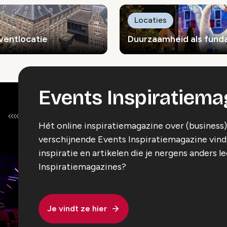
Locaties
eventlocatie
Duurzaamheid als fund
Events Inspiratiema
Hét online inspiratiemagazine over (business
verschijnende Events Inspiratiemagazine vind j
inspiratie en artikelen die je nergens anders l
Inspiratiemagazines?
Je vindt ze hier