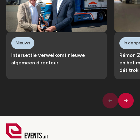
Nieuws
In de sp
Intersettle verwelkomt nieuwe
Rámon Zu
algemeen directeur
en het m
dát trok
Volge
Vorige