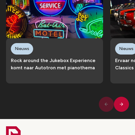
Nieuws
Nieuws
Rock around the Jukebox Experience
Ervaar n
komt naar Autotron met pianothema
Classics
Volge
Vorige