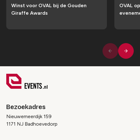
Winst voor OVAL bij de Gouden
OVAL op
Giraffe Awards
eveneme
Volge
Vorige
Bezoekadres
Nieuwemeerdijk 159
1171 NJ Badhoevedorp