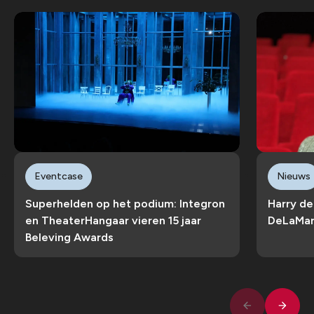
Eventcase
Nieuws
Superhelden op het podium: Integron
Harry de
en TheaterHangaar vieren 15 jaar
DeLaMar
Beleving Awards
Volge