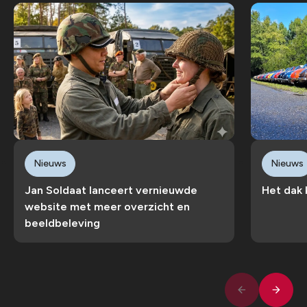
Nieuws
Nieuws
Jan Soldaat lanceert vernieuwde
Het dak 
website met meer overzicht en
beeldbeleving
Volge
Vorige