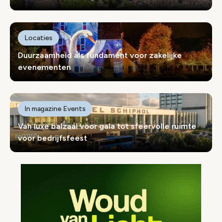
Locaties
Duurzaamheid als fundament voor zakelijke
evenementen
In magazine Events
Van luxe balzaal voor gala tot sfeervolle ruimte
voor bedrijfsfeest