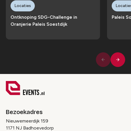
Locaties
Locatie
Ontknoping SDG-Challenge in
Paleis S
Oranjerie Paleis Soestdijk
Volge
Vorige
Bezoekadres
Nieuwemeerdijk 159
1171 NJ Badhoevedorp