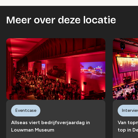
Wijzig cookie instellingen
Meer over deze locatie
Eventcase
Intervi
Allseas viert bedrijfsverjaardag in
Van top
Louwman Museum
top in D