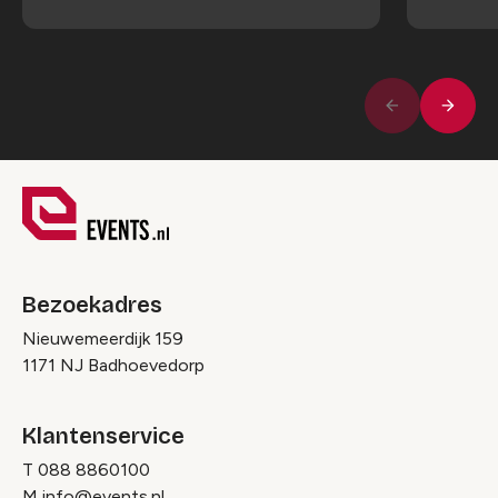
Volge
Vorige
Bezoekadres
Nieuwemeerdijk 159
1171 NJ Badhoevedorp
Klantenservice
T
088 8860100
M
info@events.nl