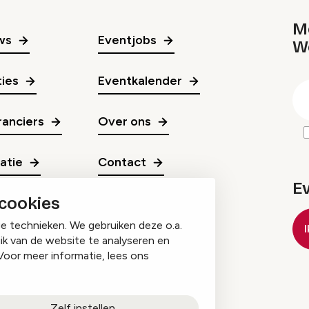
Me
ws
Eventjobs
W
gr
ies
Eventkalender
E
m
anciers
Over ons
ratie
Contact
E
 cookies
ge technieken. We gebruiken deze o.a.
ik van de website te analyseren en
Voor meer informatie, lees ons
Zelf instellen