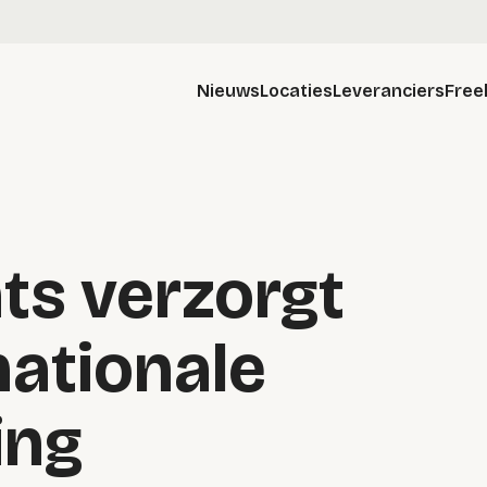
Nieuws
Locaties
Leveranciers
Free
ts verzorgt
nationale
ing