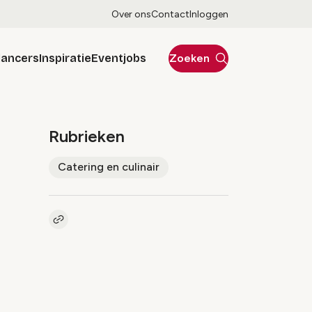
Over ons
Contact
Inloggen
lancers
Inspiratie
Eventjobs
Zoeken
Rubrieken
Catering en culinair
Kopieer link naar artikel
Link