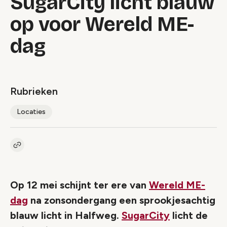
SugarCity licht blauw
op voor Wereld ME-
dag
Rubrieken
Locaties
Kopieer link naar artikel
Link
Op 12 mei schijnt ter ere van
Wereld ME-
dag
na zonsondergang een sprookjesachtig
blauw licht in Halfweg.
SugarCity
licht de