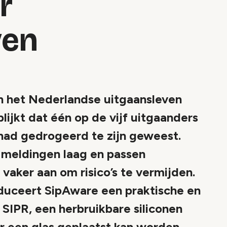
r
ven
in het Nederlandse uitgaansleven
lijkt dat één op de vijf uitgaanders
had gedrogeerd te zijn geweest.
al meldingen laag en passen
vaker aan om risico’s te vermijden.
oduceert SipAware een praktische en
SIPR, een herbruikbare siliconen
r een glas geplaatst kan worden.