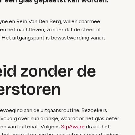
uyne en Rein Van Den Berg, willen daarmee
en het nachtleven, zonder dat de sfeer of
t. Het uitgangspunt is bewustwording vanuit
eid zonder de
verstoren
oevoeging aan de uitgaansroutine. Bezoekers
nvoudig over hun drankje, waardoor het glas beter
en van buitenaf. Volgens
SipAware
draait het
 het vergroten van het gevoel van vrijheid tijdens