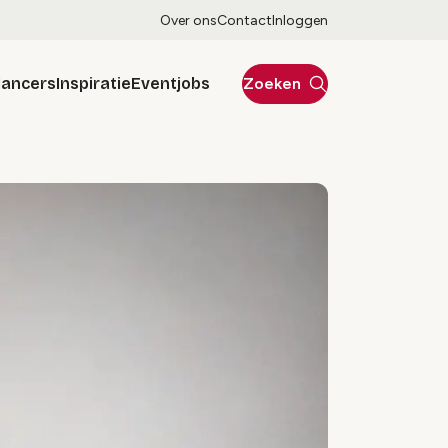
Over ons
Contact
Inloggen
lancers
Inspiratie
Eventjobs
Zoeken