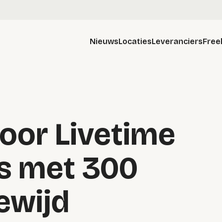
Nieuws
Locaties
Leveranciers
Free
oor Livetime
s met 300
gewijd