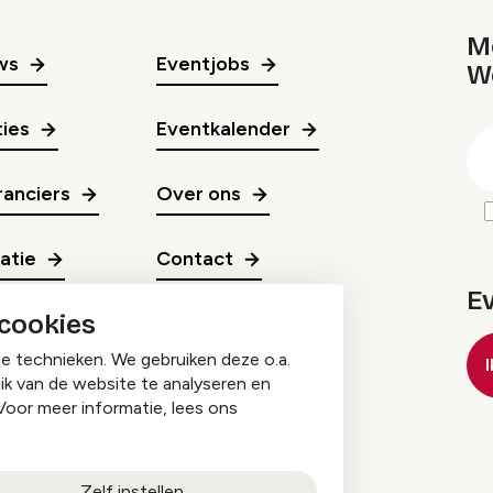
Me
ws
Eventjobs
W
gr
ies
Eventkalender
E
m
anciers
Over ons
ratie
Contact
E
 cookies
ge technieken. We gebruiken deze o.a.
ik van de website te analyseren en
Voor meer informatie, lees ons
Zelf instellen