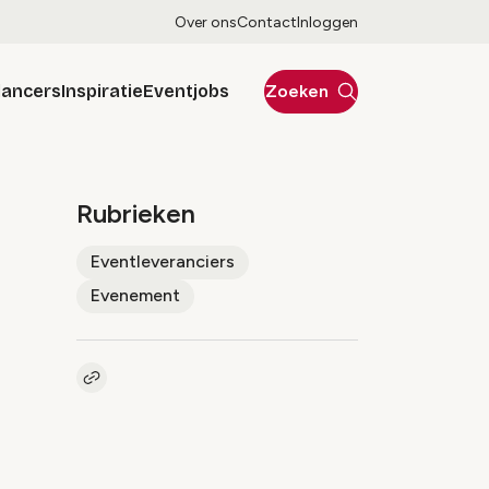
Over ons
Contact
Inloggen
lancers
Inspiratie
Eventjobs
Zoeken
Rubrieken
Eventleveranciers
Evenement
Kopieer link naar artikel
Link