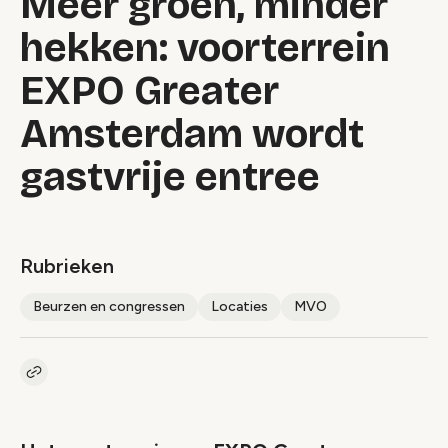
Meer groen, minder
hekken: voorterrein
EXPO Greater
Amsterdam wordt
gastvrije entree
Rubrieken
Beurzen en congressen
Locaties
MVO
Kopieer link naar artikel
Link