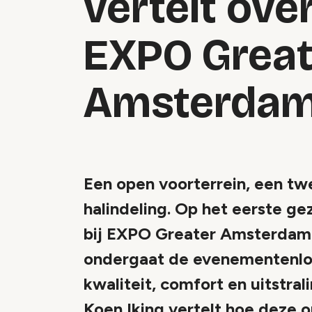
vertelt ov
EXPO Great
Amsterda
Een open voorterrein, een tw
halindeling. Op het eerste ge
bij EXPO Greater Amsterdam
ondergaat de evenementenloc
kwaliteit, comfort en uitstr
Koen Iking vertelt hoe deze o