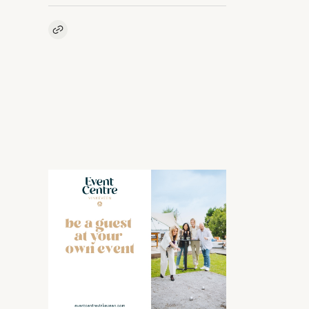
Kopieer link naar artikel
Link