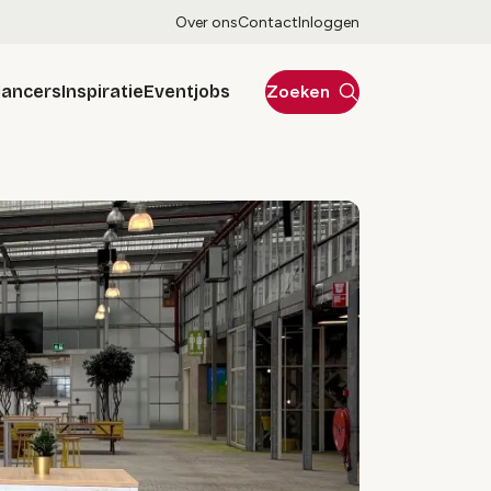
Over ons
Contact
Inloggen
lancers
Inspiratie
Eventjobs
Zoeken