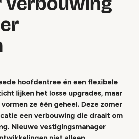
er verbouwing
er
m
eede hoofdentree én een flexibele
zicht lijken het losse upgrades, maar
 vormen ze één geheel. Deze zomer
atie een verbouwing die draait om
aling. Nieuwe vestigingsmanager
ntwikkelingen niet alleen