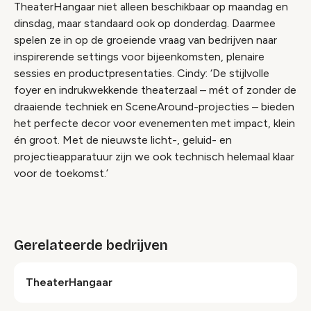
TheaterHangaar niet alleen beschikbaar op maandag en
dinsdag, maar standaard ook op donderdag. Daarmee
spelen ze in op de groeiende vraag van bedrijven naar
inspirerende settings voor bijeenkomsten, plenaire
sessies en productpresentaties. Cindy: ‘De stijlvolle
foyer en indrukwekkende theaterzaal – mét of zonder de
draaiende techniek en SceneAround-projecties – bieden
het perfecte decor voor evenementen met impact, klein
én groot. Met de nieuwste licht-, geluid- en
projectieapparatuur zijn we ook technisch helemaal klaar
Video geblokkeerd
voor de toekomst.’
Accepteer onze cookies om deze inhoud te
bekijken.
Gerelateerde bedrijven
Wijzig cookie instellingen
TheaterHangaar