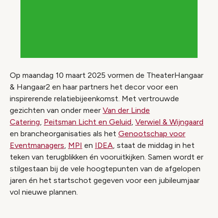
Op maandag 10 maart 2025 vormen de TheaterHangaar
& Hangaar2 en haar partners het decor voor een
inspirerende relatiebijeenkomst. Met vertrouwde
gezichten van onder meer
Van der Linde
Catering
,
Peitsman Licht en Geluid
,
Verwiel & Wijngaard
en brancheorganisaties als het
Genootschap voor
Eventmanagers
,
MPI
en
IDEA
, staat de middag in het
teken van terugblikken én vooruitkijken. Samen wordt er
stilgestaan bij de vele hoogtepunten van de afgelopen
jaren én het startschot gegeven voor een jubileumjaar
vol nieuwe plannen.