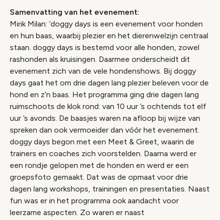
Samenvatting van het evenement:
Mirik Milan: ‘doggy days is een evenement voor honden
en hun baas, waarbij plezier en het dierenwelzijn centraal
staan. doggy days is bestemd voor alle honden, zowel
rashonden als kruisingen. Daarmee onderscheidt dit
evenement zich van de vele hondenshows. Bij doggy
days gaat het om drie dagen lang plezier beleven voor de
hond en z’n baas. Het programma ging drie dagen lang
ruimschoots de klok rond: van 10 uur ’s ochtends tot elf
uur ’s avonds. De baasjes waren na afloop bij wijze van
spreken dan ook vermoeider dan vóór het evenement.
doggy days begon met een Meet & Greet, waarin de
trainers en coaches zich voorstelden. Daarna werd er
een rondje gelopen met de honden en werd er een
groepsfoto gemaakt. Dat was de opmaat voor drie
dagen lang workshops, trainingen en presentaties. Naast
fun was er in het programma ook aandacht voor
leerzame aspecten. Zo waren er naast