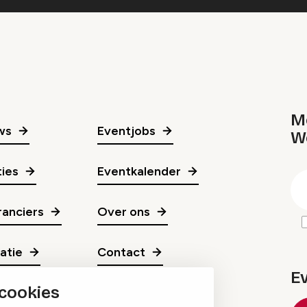
Me
ws
Eventjobs
W
gr
ies
Eventkalender
E
m
anciers
Over ons
ratie
Contact
E
 cookies