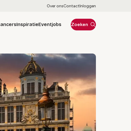
Over ons
Contact
Inloggen
lancers
Inspiratie
Eventjobs
Zoeken