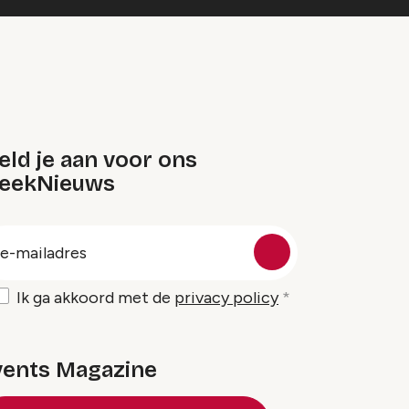
ld je aan voor ons
eekNieuws
oep
-
ailadres
Ik ga akkoord met de
privacy policy
vents Magazine