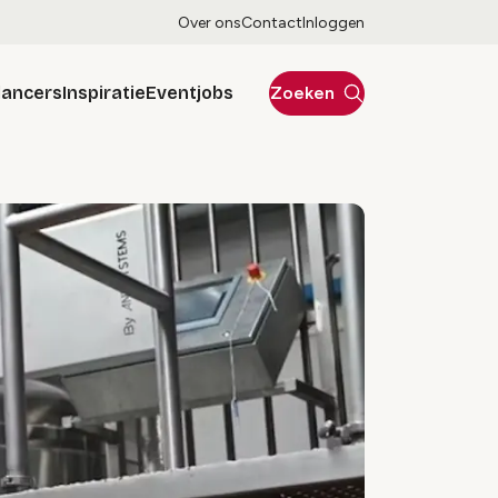
Over ons
Contact
Inloggen
lancers
Inspiratie
Eventjobs
Zoeken