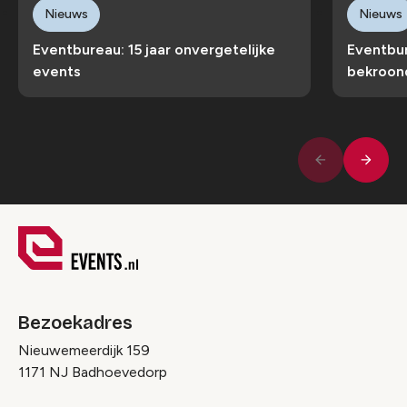
Nieuws
Nieuws
Eventbureau: 15 jaar onvergetelijke
Eventbur
events
bekroon
Volge
Vorige
Bezoekadres
Nieuwemeerdijk 159
1171 NJ Badhoevedorp