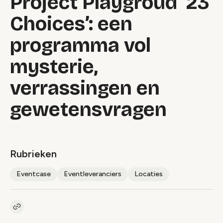
Project Playgroud ’23
Choices’: een
programma vol
mysterie,
verrassingen en
gewetensvragen
Rubrieken
Eventcase
Eventleveranciers
Locaties
Kopieer link naar artikel
Link