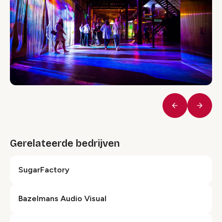
Vorige
Volge
Gerelateerde bedrijven
SugarFactory
Bazelmans Audio Visual