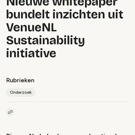
Nieuwe whitepaper
bundelt inzichten uit
VenueNL
Sustainability
initiative
Rubrieken
Onderzoek
Kopieer link naar artikel
Link