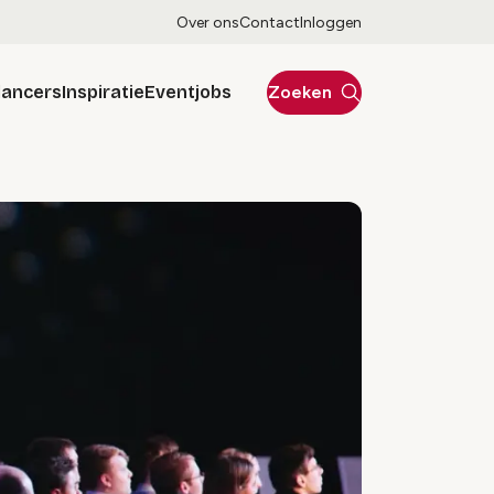
Over ons
Contact
Inloggen
lancers
Inspiratie
Eventjobs
Zoeken