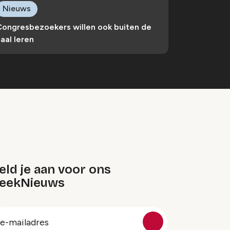
Nieuws
Congresbezoekers willen ook buiten de
aal leren
ld je aan voor ons
eekNieuws
oep
-