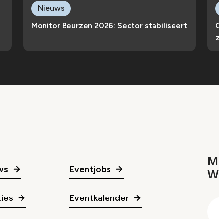
Nieuws
Monitor Beurzen 2026: Sector stabiliseert
z
Me
ws
Eventjobs
W
gr
ies
Eventkalender
E