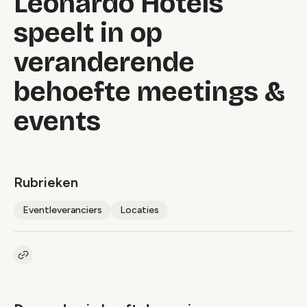
Leonardo Hotels
speelt in op
veranderende
behoefte meetings &
events
Rubrieken
Eventleveranciers
Locaties
Kopieer link naar artikel
Link