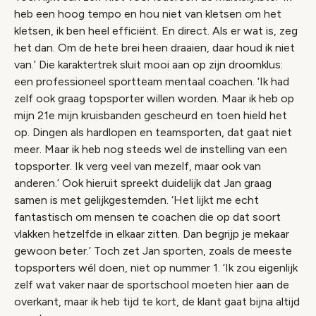
heb een hoog tempo en hou niet van kletsen om het
kletsen, ik ben heel efficiënt. En direct. Als er wat is, zeg
het dan. Om de hete brei heen draaien, daar houd ik niet
van.’ Die karaktertrek sluit mooi aan op zijn droomklus:
een professioneel sportteam mentaal coachen. ‘Ik had
zelf ook graag topsporter willen worden. Maar ik heb op
mijn 21e mijn kruisbanden gescheurd en toen hield het
op. Dingen als hardlopen en teamsporten, dat gaat niet
meer. Maar ik heb nog steeds wel de instelling van een
topsporter. Ik verg veel van mezelf, maar ook van
anderen.’ Ook hieruit spreekt duidelijk dat Jan graag
samen is met gelijkgestemden. ‘Het lijkt me echt
fantastisch om mensen te coachen die op dat soort
vlakken hetzelfde in elkaar zitten. Dan begrijp je mekaar
gewoon beter.’ Toch zet Jan sporten, zoals de meeste
topsporters wél doen, niet op nummer 1. ‘Ik zou eigenlijk
zelf wat vaker naar de sportschool moeten hier aan de
overkant, maar ik heb tijd te kort, de klant gaat bijna altijd