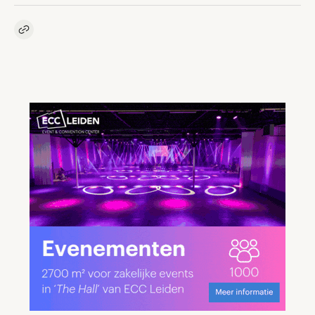
Kopieer link naar artikel
Link