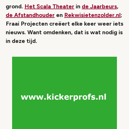
grond.
Het Scala Theater
in
de Jaarbeurs
,
de Afstandhouder
en
Rekwisietenzolder.nl
;
Fraai Projecten creëert elke keer weer iets
nieuws. Want omdenken, dat is wat nodig is
in deze tijd.