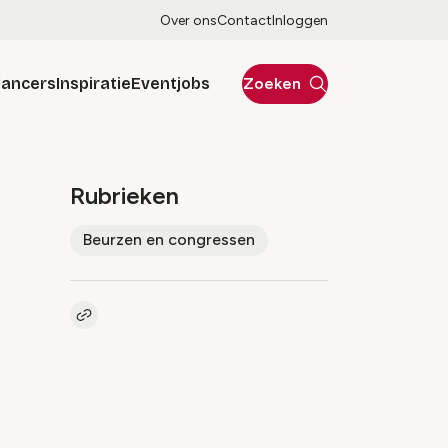
Over ons
Contact
Inloggen
lancers
Inspiratie
Eventjobs
Zoeken
Rubrieken
Beurzen en congressen
Kopieer link naar artikel
Link