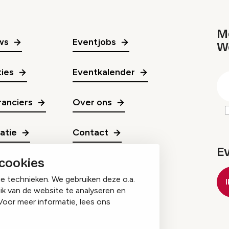
Me
ws
Eventjobs
W
gr
ies
Eventkalender
E
m
anciers
Over ons
ratie
Contact
E
 cookies
ge technieken. We gebruiken deze o.a.
ik van de website te analyseren en
Voor meer informatie, lees ons