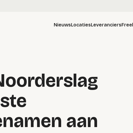
Nieuws
Locaties
Leveranciers
Free
Noorderslag
rste
ienamen aan