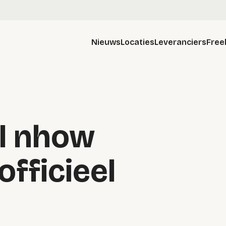
Nieuws
Locaties
Leveranciers
Free
l nhow
fficieel