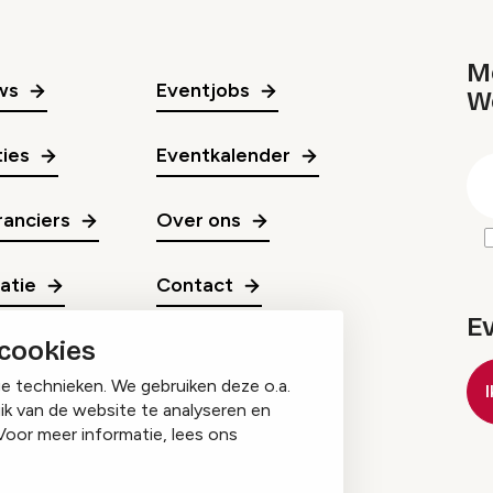
Me
ws
Eventjobs
W
gr
ies
Eventkalender
E
m
anciers
Over ons
ratie
Contact
E
 cookies
ge technieken. We gebruiken deze o.a.
ik van de website te analyseren en
Voor meer informatie, lees ons