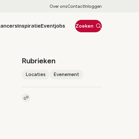
Over ons
Contact
Inloggen
lancers
Inspiratie
Eventjobs
Zoeken
Rubrieken
Locaties
Evenement
Kopieer link naar artikel
Link