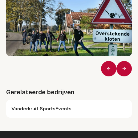
Vorige
Volge
Gerelateerde bedrijven
Vanderkruit SportsEvents