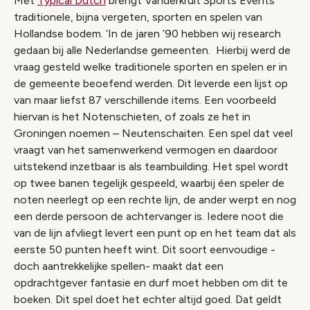
Met
Typical Dutch
brengt Vanderkruit Sports Events
traditionele, bijna vergeten, sporten en spelen van
Hollandse bodem. ‘In de jaren ’90 hebben wij research
gedaan bij alle Nederlandse gemeenten. Hierbij werd de
vraag gesteld welke traditionele sporten en spelen er in
de gemeente beoefend werden. Dit leverde een lijst op
van maar liefst 87 verschillende items. Een voorbeeld
hiervan is het Notenschieten, of zoals ze het in
Groningen noemen – Neutenschaiten. Een spel dat veel
vraagt van het samenwerkend vermogen en daardoor
uitstekend inzetbaar is als teambuilding. Het spel wordt
op twee banen tegelijk gespeeld, waarbij éen speler de
noten neerlegt op een rechte lijn, de ander werpt en nog
een derde persoon de achtervanger is. Iedere noot die
van de lijn afvliegt levert een punt op en het team dat als
eerste 50 punten heeft wint. Dit soort eenvoudige -
doch aantrekkelijke spellen- maakt dat een
opdrachtgever fantasie en durf moet hebben om dit te
boeken. Dit spel doet het echter altijd goed. Dat geldt