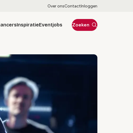
Over ons
Contact
Inloggen
lancers
Inspiratie
Eventjobs
Zoeken