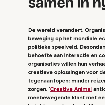
samen in h
De wereld verandert. Organis
beweging op het mondiale ec
politieke speelveld. Desonda
behoefte aan interactie en c
organisaties willen hun verha
creatieve oplossingen voor d
tegenaan lopen: minder reize
zorgen. ´
Creative Animal
anti
meebewegende klant met een 