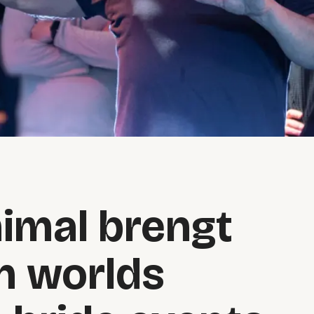
nimal brengt
h worlds