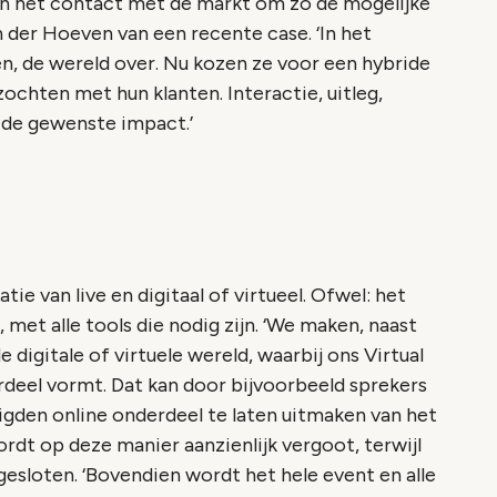
n in het contact met de markt om zo de mogelijke
 der Hoeven van een recente case. ‘In het
n, de wereld over. Nu kozen ze voor een hybride
zochten met hun klanten. Interactie, uitleg,
k de gewenste impact.’
e van live en digitaal of virtueel. Ofwel: het
et alle tools die nodig zijn. ‘We maken, naast
e digitale of virtuele wereld, waarbij ons Virtual
rdeel vormt. Dat kan door bijvoorbeeld sprekers
igden online onderdeel te laten uitmaken van het
rdt op deze manier aanzienlijk vergoot, terwijl
sloten. ‘Bovendien wordt het hele event en alle