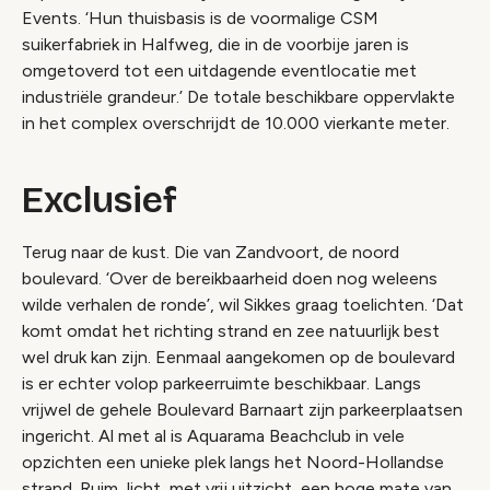
Events. ‘Hun thuisbasis is de voormalige CSM
suikerfabriek in Halfweg, die in de voorbije jaren is
omgetoverd tot een uitdagende eventlocatie met
industriële grandeur.’ De totale beschikbare oppervlakte
in het complex overschrijdt de 10.000 vierkante meter.
Exclusief
Terug naar de kust. Die van Zandvoort, de noord
boulevard. ‘Over de bereikbaarheid doen nog weleens
wilde verhalen de ronde’, wil Sikkes graag toelichten. ‘Dat
komt omdat het richting strand en zee natuurlijk best
wel druk kan zijn. Eenmaal aangekomen op de boulevard
is er echter volop parkeerruimte beschikbaar. Langs
vrijwel de gehele Boulevard Barnaart zijn parkeerplaatsen
ingericht. Al met al is Aquarama Beachclub in vele
opzichten een unieke plek langs het Noord-Hollandse
strand. Ruim, licht, met vrij uitzicht, een hoge mate van