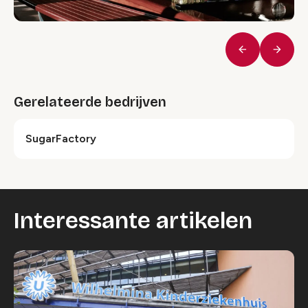
Vorige
Volge
Gerelateerde bedrijven
SugarFactory
Interessante artikelen