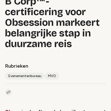
B Corp™-
certificering voor
Obsession markeert
belangrijke stap in
duurzame reis
Rubrieken
Evenementenbureau
MVO
Kopieer link naar artikel
Link