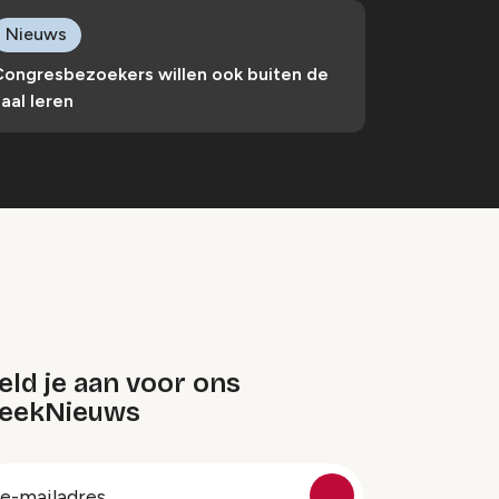
Nieuws
Congresbezoekers willen ook buiten de
aal leren
ld je aan voor ons
eekNieuws
oep
-