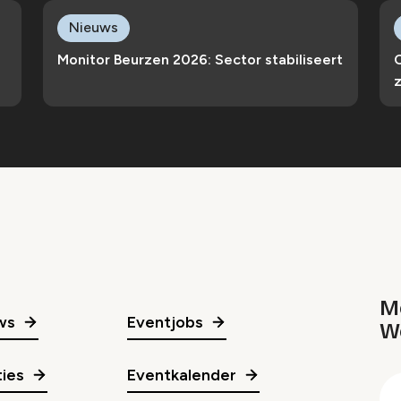
Nieuws
Monitor Beurzen 2026: Sector stabiliseert
z
Me
ws
Eventjobs
W
gr
ies
Eventkalender
E