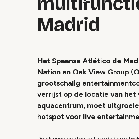
multifuncti
Madrid
Het Spaanse Atlético de Madr
Nation en Oak View Group (O
grootschalig entertainmentco
verrijst op de locatie van he
aquacentrum, moet uitgroeien
hotspot voor live entertainme
De plannen richten zich op de herontw