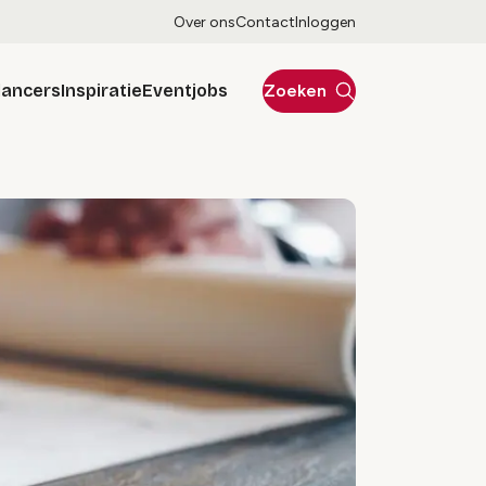
Over ons
Contact
Inloggen
lancers
Inspiratie
Eventjobs
Zoeken