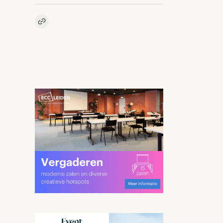
Kopieer link naar artikel
Link