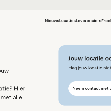
Nieuws
Locaties
Leveranciers
Free
Jouw locatie o
Mag jouw locatie nie
jouw
atie? Hier
Neem contact met 
 met alle