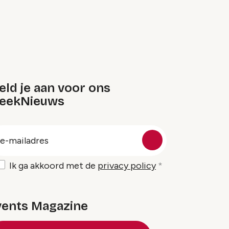
ld je aan voor ons
eekNieuws
oep
-
ailadres
Ik ga akkoord met de
privacy policy
vents Magazine