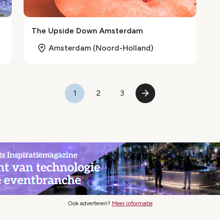
The Upside Down Amsterdam
Amsterdam (Noord-Holland)
1
2
3
Pagina
Pagina
Pagina
Volgende
pagina
Ook adverteren?
Meer informatie