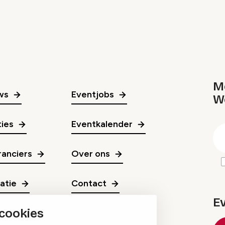
Me
ws
Eventjobs
W
gr
ies
Eventkalender
E
m
anciers
Over ons
ratie
Contact
E
 cookies