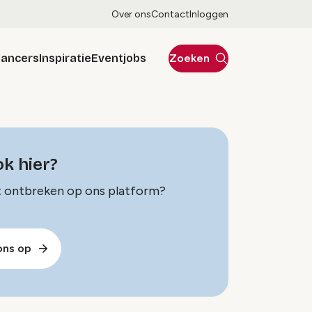
Over ons
Contact
Inloggen
lancers
Inspiratie
Eventjobs
Zoeken
ok hier?
t ontbreken op ons platform?
ons op