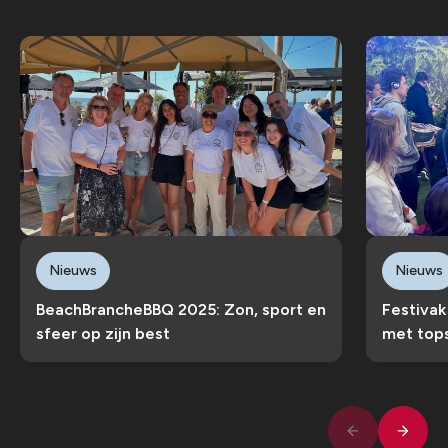
Nieuws
Nieuws
BeachBrancheBBQ 2025: Zon, sport en
Festivak
sfeer op zijn best
met top
Volge
Vorige