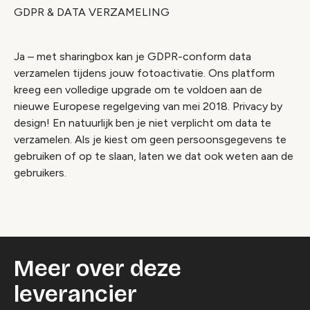
GDPR & DATA VERZAMELING
Ja – met sharingbox kan je GDPR-conform data
verzamelen tijdens jouw fotoactivatie. Ons platform
kreeg een volledige upgrade om te voldoen aan de
nieuwe Europese regelgeving van mei 2018. Privacy by
design! En natuurlijk ben je niet verplicht om data te
verzamelen. Als je kiest om geen persoonsgegevens te
gebruiken of op te slaan, laten we dat ook weten aan de
Video geblokkeerd
gebruikers.
Accepteer onze cookies om deze inhoud te
bekijken.
Wijzig cookie instellingen
Meer over deze
leverancier