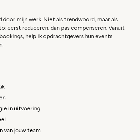
 door mijn werk. Niet als trendwoord, maar als
to:
eerst reduceren, dan pas compenseren
. Vanuit
bookings, help ik opdrachtgevers hun events
n.
ak
nen
ie in uitvoering
eel
n van jouw team