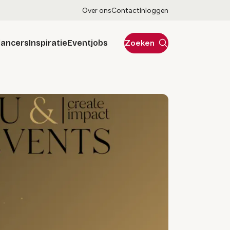
Over ons
Contact
Inloggen
lancers
Inspiratie
Eventjobs
Zoeken