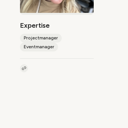
Expertise
Projectmanager
Eventmanager
Kopieer link naar pagina
Link