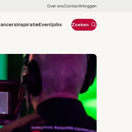
Over ons
Contact
Inloggen
lancers
Inspiratie
Eventjobs
Zoeken