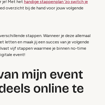
r je! Met het
handige stappenplan ‘zo switch je
goed overzicht bij de hand voor jouw volgende
 verschillende stappen. Wanneer je deze allemaal
t letten en maak jij een succes van je volgende
 alvast vijf stappen waarmee je binnen no-time
igitale event!
 van mijn event
deels online te